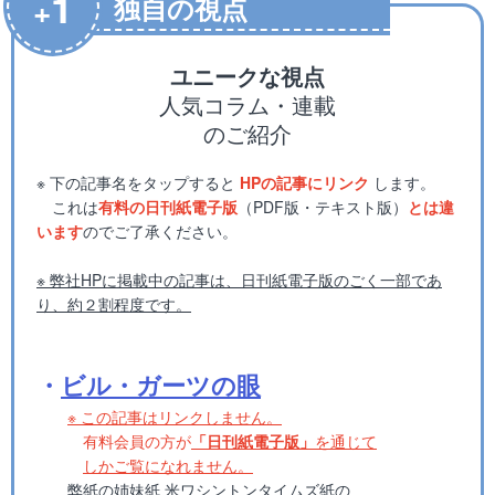
1
+
独自の視点
ユニークな視点
人気コラム・連載
のご紹介
※ 下の記事名をタップすると
HPの記事にリンク
します。
これは
有料の日刊紙電子版
（PDF版・テキスト版）
とは違
います
のでご了承ください。
※ 弊社HPに掲載中の記事は、日刊紙電子版のごく一部であ
り、約２割程度です。
・
ビル・ガーツの眼
※ この記事はリンクしません。
有料会員の方が
「日刊紙電子版」
を通じて
しかご覧になれません。
弊紙の姉妹紙 米ワシントンタイムズ紙の