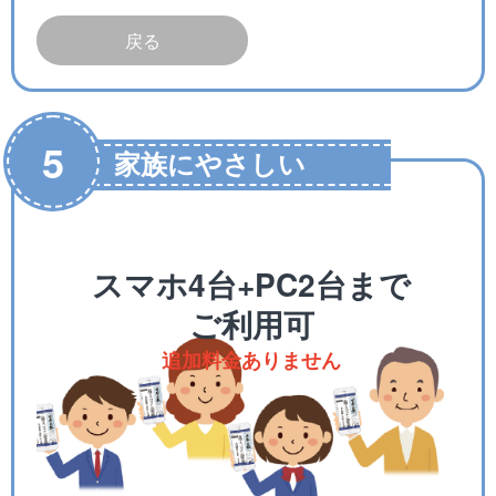
戻る
5
家族にやさしい
スマホ4台+PC2台まで
ご利用可
追加料金ありません