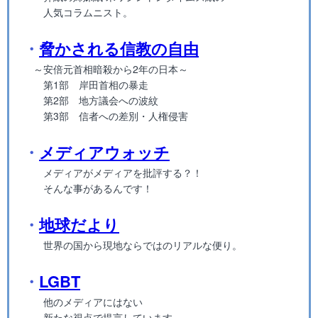
人気コラムニスト。
・
脅かされる信教の自由
～安倍元首相暗殺から2年の日本～
第1部 岸田首相の暴走
第2部 地方議会への波紋
第3部 信者への差別・人権侵害
・
メディアウォッチ
メディアがメディアを批評する？！
そんな事があるんです！
・
地球だより
世界の国から現地ならではのリアルな便り。
・
LGBT
他のメディアにはない
新たな視点で提言しています。